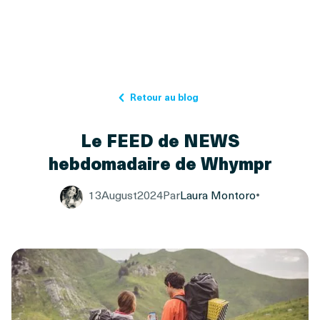
Retour au blog
Le FEED de NEWS
hebdomadaire de Whympr
13
August
2024
Par
Laura Montoro
•