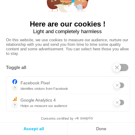
Depuis le rachat des éditions Vamos par Whympr,
l’achat d’un livre de topos Vamos donne accès
gratuitement à sa version Topos Pro dans Whympr.
Cette offre est valable pour tous les livres Vamos et pas
uniquement pour ceux d’escalade.
Tu trouveras dans les premières pages des livres un
QrCode ainsi que les explications pour obtenir des Topos
Pro. Il te faudra créer un compte Whympr gratuit pour
que nous puissions te donner les accès.
Concernant les prix des Topos Pro dans Whympr :
- Compte 1,99 € pour juste un itinéraire ou une voie ;
- 3,99 € pour un secteur ;
- 9,99 € pour un chapitre entier ;
- et entre 19,99 € et 29,99 € pour le livre complet, en