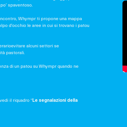
 po’ spaventoso.
di incontro, Whympr ti propone una mappa
lpo d’occhio le aree in cui si trovano i patou
erarioevitare alcuni settori se
tà pastorali.
senza di un patou su Whympr quando ne
vedi il riquadro “
Le segnalazioni della