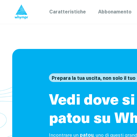
Caratteristiche
Abbonamento
Prepara la tua uscita, non solo il tuo 
Vedi dove si
patou su W
Incontrare un
patou
, uno di questi gran