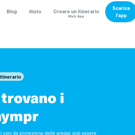
Scarica
Blog
Aiuto
Creare un itinerario
l'app
Web App
itinerario
 trovano i
hympr
di cani da protezione delle greggi, può essere