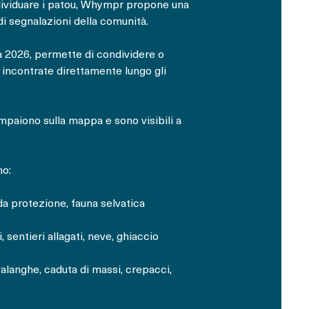
dividuare i patou, Whympr propone una
 di segnalazioni della comunità.
a 2026, permette di condividere o
 incontrate direttamente lungo gli
paiono sulla mappa e sono visibili a
no:
 da protezione, fauna selvatica
, sentieri allagati, neve, ghiaccio
valanghe, caduta di massi, crepacci,