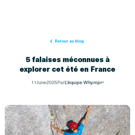
Retour au blog
5 falaises méconnues à
explorer cet été en France
11
June
2025
Par
L'équipe Whympr
•