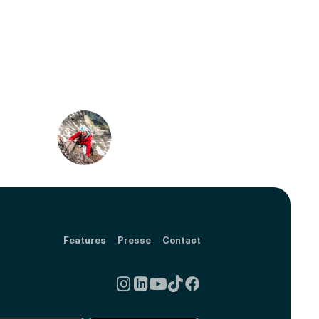
Features
Presse
Contact




