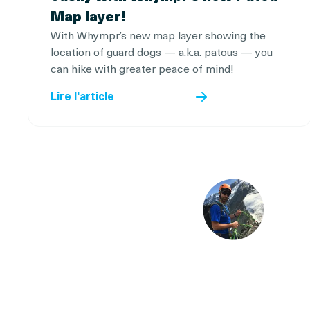
Map layer!
With Whympr’s new map layer showing the
location of guard dogs — a.k.a. patous — you
can hike with greater peace of mind!
Lire l'article