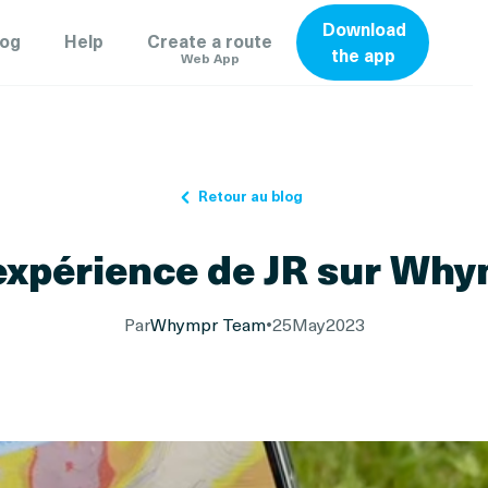
Download
log
Help
Create a route
the app
Web App
Retour au blog
'expérience de JR sur Why
Par
Whympr Team
•
25
May
2023