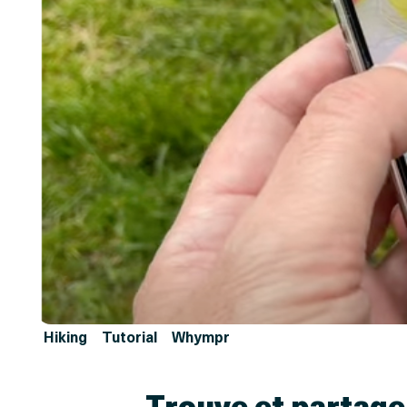
Hiking
Tutorial
Whympr
Trouve et partage 