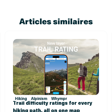
Articles similaires
Hiking
Alpinism
Whympr
Trail difficulty ratings for every
hiking path, all on one map