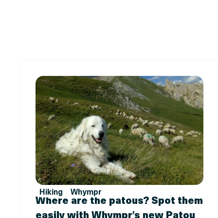
Hiking
Whympr
Where are the patous? Spot them
easily with Whympr’s new Patou