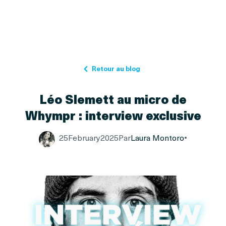
Retour au blog
Léo Slemett au micro de
Whympr : interview exclusive
25
February
2025
Par
Laura Montoro
•