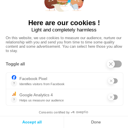
… et lente progression
@AliceBarbier
À toi de jouer !
Tu as désormais toutes les clefs pour découvrir la glace,