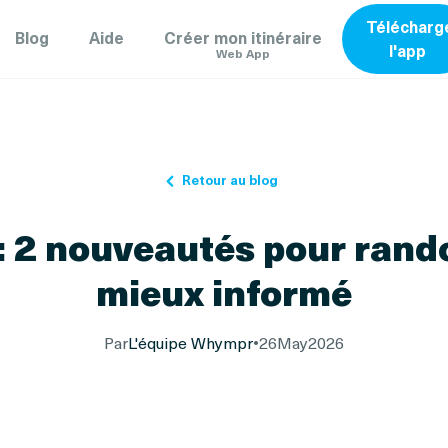
Télécharg
Blog
Aide
Créer mon itinéraire
l'app
Web App
Retour au blog
: 2 nouveautés pour ran
mieux informé
Par
L'équipe Whympr
•
26
May
2026