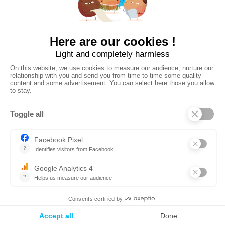


Download in
Available on
Open the Web App
on your computer
©
2026
Whympr
Privacy Policy
General terms of use and legal information
CGS