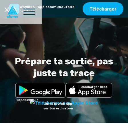
Whympr, l'app communautaire
Télécharger
outdoor
Prépare ta sortie, pas
juste ta trace
Télécharger dans
Disponible sur
Ouvre la Web App
sur ton ordinateur