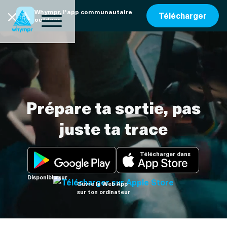
Whympr, l'app communautaire
Télécharger
outdoor
Prépare ta sortie, pas
juste ta trace
Télécharger dans
Disponible sur
Ouvre la Web App
sur ton ordinateur